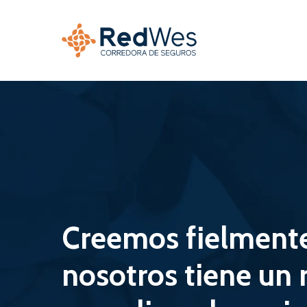
Skip
to
main
content
Creemos
fielment
nosotros
tiene
un