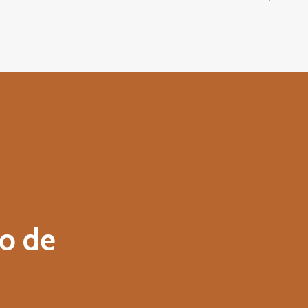
so
de