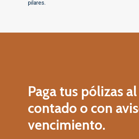
pilares.
Paga
tus
pólizas
al
contado
o
con
avi
vencimiento.