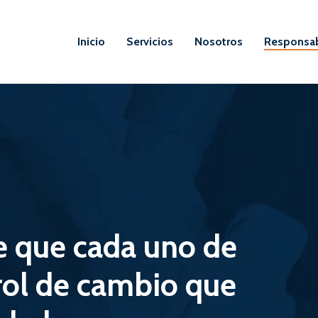
Inicio
Servicios
Nosotros
Responsab
e
que
cada
uno
de
rol
de
cambio
que