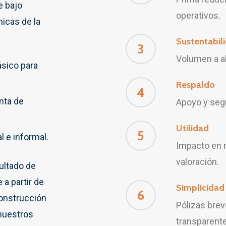
e bajo
operativos.
micas de la
Sustentabil
3
Volumen a al
sico para
Respaldo
4
nta de
Apoyo y segu
Utilidad
5
 e informal.
Impacto en 
valoración.
ultado de
a partir de
Simplicidad
6
construcción
Pólizas brev
 nuestros
transparent