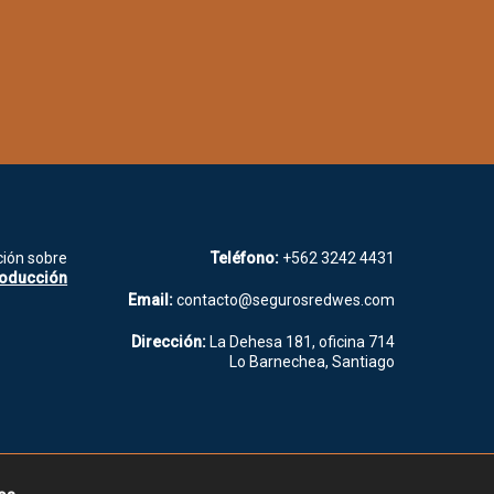
ión sobre
Teléfono:
+562 3242 4431
roducción
Email:
contacto@segurosredwes.com
Dirección:
La Dehesa 181, oficina 714
Lo Barnechea, Santiago