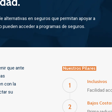
edad.
de alternativas en seguros que permitan apoyar a
no pueden acceder a programas de seguros.
enir que ante
Nuestros Pilares
las
Inclusivos
n con la
1
Facilidad ac
ctar su
Bajos Costo
2
Prima reduc